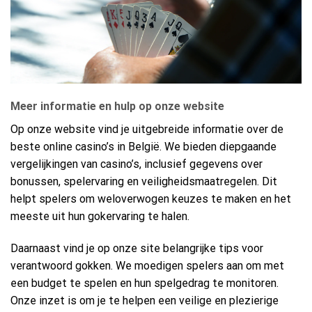
Meer informatie en hulp op onze website
Op onze website vind je uitgebreide informatie over de
beste online casino’s in België. We bieden diepgaande
vergelijkingen van casino’s, inclusief gegevens over
bonussen, spelervaring en veiligheidsmaatregelen. Dit
helpt spelers om weloverwogen keuzes te maken en het
meeste uit hun gokervaring te halen.
Daarnaast vind je op onze site belangrijke tips voor
verantwoord gokken. We moedigen spelers aan om met
een budget te spelen en hun spelgedrag te monitoren.
Onze inzet is om je te helpen een veilige en plezierige