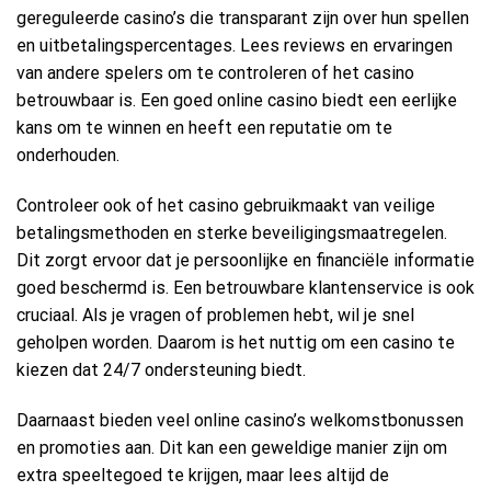
gereguleerde casino’s die transparant zijn over hun spellen
en uitbetalingspercentages. Lees reviews en ervaringen
van andere spelers om te controleren of het casino
betrouwbaar is. Een goed online casino biedt een eerlijke
kans om te winnen en heeft een reputatie om te
onderhouden.
Controleer ook of het casino gebruikmaakt van veilige
betalingsmethoden en sterke beveiligingsmaatregelen.
Dit zorgt ervoor dat je persoonlijke en financiële informatie
goed beschermd is. Een betrouwbare klantenservice is ook
cruciaal. Als je vragen of problemen hebt, wil je snel
geholpen worden. Daarom is het nuttig om een casino te
kiezen dat 24/7 ondersteuning biedt.
Daarnaast bieden veel online casino’s welkomstbonussen
en promoties aan. Dit kan een geweldige manier zijn om
extra speeltegoed te krijgen, maar lees altijd de