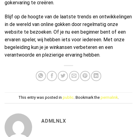
gokervaring te creëren.
Blijf op de hoogte van de laatste trends en ontwikkelingen
in de wereld van online gokken door regelmatig onze
website te bezoeken. Of je nu een beginner bent of een
ervaren speler, wij hebben iets voor iedereen. Met onze
begeleiding kun je je winkansen verbeteren en een
verantwoorde en plezierige ervaring hebben.
This entry was posted in
public
. Bookmark the
permalink
.
ADMLNLX