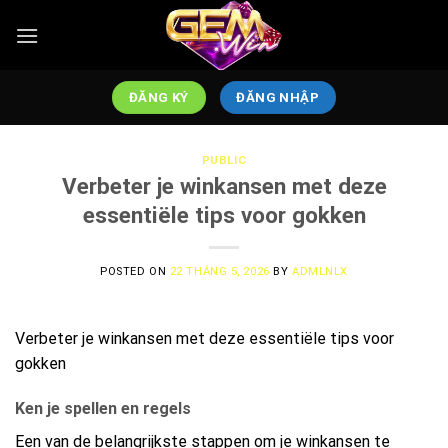
Skip
to
content
ĐĂNG KÝ
ĐĂNG NHẬP
PUBLIC
Verbeter je winkansen met deze
essentiële tips voor gokken
POSTED ON
22 THÁNG 5, 2026
BY
ADMLNLX
Verbeter je winkansen met deze essentiële tips voor
gokken
Ken je spellen en regels
Een van de belangrijkste stappen om je winkansen te