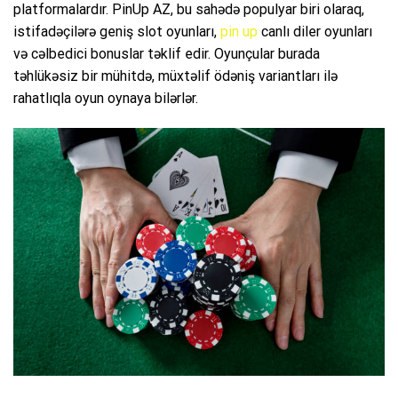
platformalardır. PinUp AZ, bu sahədə populyar biri olaraq,
istifadəçilərə geniş slot oyunları,
pin up
canlı diler oyunları
və cəlbedici bonuslar təklif edir. Oyunçular burada
təhlükəsiz bir mühitdə, müxtəlif ödəniş variantları ilə
rahatlıqla oyun oynaya bilərlər.