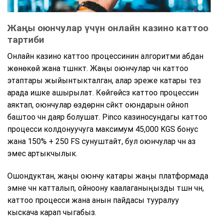
Жаңы оюнчулар үчүн онлайн казино каттоо
тартиби
Онлайн казино каттоо процессинин алгоритми абдан
жөнөкөй жана түшүнүктүү. Жаңы оюнчулар үчүн каттоо
этаптары жыйынтыкталган, алар эреже катары тез
арада ишке ашырылат. Көйгөйсүз каттоо процессин
аяктап, оюнчулар өздөрүнүн сүйүктүү оюндарын ойноп
баштоо үчүн даяр болушат. Pinco казиносундагы каттоо
процесси колдонуучуга максимум 45,000 KGS бонус
жана 150% + 250 FS сунуштайт, бул оюнчулар үчүн аз
эмес артыкчылык.
Ошондуктан, жаңы оюнчу катары жаңы платформада
эмне үчүн катталып, ойноону каалаганыңызды түшүнүү үчүн,
каттоо процесси жана анын пайдасы тууралуу
кыскача карап чыгабыз.