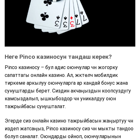
Неге Pinco казиносун тандаш керек?
Pinco казиносу – бул адис оюнчулар үчүн жогорку
сапаттагы онлайн казино. Ал, жүктөлүүчү мобилдик
тиркеме аркылуу оюнчуларга ар кандай бонус жана
сунуштарды берет. Сиздин акчаңыздын коопсуздугу
камсыздалып, ышкыбоздор үчүн уникалдуу оюн
тажрыйбасы сунушталат.
Эгерде сиз онлайн казино тажрыйбасын жаңыртуу үчүн
издеп жатсаңыз, Pinco казиносу сиз үчүн мыкты тандоо
болуп саналат. Оюндарды ойноп, оюнчуларынын