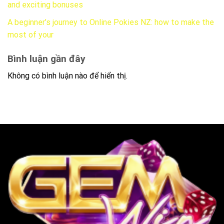
and exciting bonuses
A beginner’s journey to Online Pokies NZ: how to make the
most of your
Bình luận gần đây
Không có bình luận nào để hiển thị.