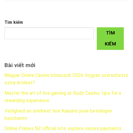
Tìm kiếm
TÌM
KIẾM
Bài viết mới
Magyar Online Casino bónuszok 2026: hogyan szerezhetsz
extra értéket?
Master the art of live gaming at Godz Casino: tips for a
rewarding experience
Veiligheid en snelheid: hoe Kaasino jouw betalingen
beschermt
Online Pokies NZ official site: explore secure payments