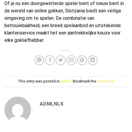
Of je nu een doorgewinterde speler bent of nieuw bent in
de wereld van online gokken, Slotzania biedt een veilige
omgeving om te spelen. De combinatie van
betrouwbaarheid, een breed spelaanbod en uitstekende
klantenservice maakt het een aantrekkelijke keuze voor
elke gokliefhebber.
This entry was posted in
public
. Bookmark the
permalink
.
ADMLNLX