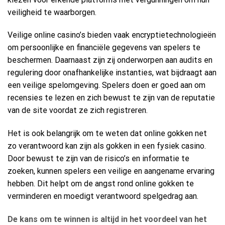
veiligheid te waarborgen.
Veilige online casino’s bieden vaak encryptietechnologieën
om persoonlijke en financiële gegevens van spelers te
beschermen. Daarnaast zijn zij onderworpen aan audits en
regulering door onafhankelijke instanties, wat bijdraagt aan
een veilige spelomgeving. Spelers doen er goed aan om
recensies te lezen en zich bewust te zijn van de reputatie
van de site voordat ze zich registreren.
Het is ook belangrijk om te weten dat online gokken net
zo verantwoord kan zijn als gokken in een fysiek casino.
Door bewust te zijn van de risico’s en informatie te
zoeken, kunnen spelers een veilige en aangename ervaring
hebben. Dit helpt om de angst rond online gokken te
verminderen en moedigt verantwoord spelgedrag aan.
De kans om te winnen is altijd in het voordeel van het