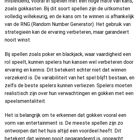
misleidend, vooral in spellen met een hoge mate van kans,
zoals gokkasten. Bij dit soort spellen zijn de uitkomsten
volledig willekeurig, en de kans om te winnen is afhankelijk
van de RNG (Random Number Generator). Het gebruik van
strategieën kan de ervaring verbeteren, maar garandeert
nooit winst.
Bij spellen zoals poker en blackjack, waar vaardigheid een
rol speelt, kunnen spelers hun kansen wel verbeteren door
ervaring en kennis. Dit betekent echter niet dat winnen
verzekerd is. De variabiliteit van het spel blijft bestaan, en
zelfs de beste spelers kunnen verliezen. Spelers moeten
realistisch zijn over hun verwachtingen en gokken met een
speelsmentaliteit.
Het is belangrijk om te erkennen dat gokken vooral een
vorm van entertainment is. De meeste spellen zijn zo
ontworpen dat het huis altijd een voordeel heeft. Dit
betekent dat winnen nooit gegarandeerd is, ongeacht