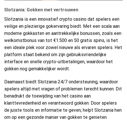
Slotzania: Gokken met vertrouwen
Slotzania is een innovatief crypto casino dat spelers een
veilige en plezierige gokervaring biedt. Met een scala aan
moderne gokkasten en aantrekkelijke bonussen, zoals een
welkomstbonus van tot €1.500 en 50 gratis spins, is het
een ideale plek voor zowel nieuwe als ervaren spelers. Het
platform staat bekend om zijn gebruiksvriendelijke
interface en snelle crypto-uitbetalingen, waardoor het
gokken nog gemakkelijker wordt.
Daarnaast biedt Slotzania 24/7 ondersteuning, waardoor
spelers altijd met vragen of problemen terecht kunnen. Dit
benadrukt de toewijding van het casino aan
klanttevredenheid en verantwoord gokken. Door spelers
de juiste tools en informatie te geven, helpt Slotzania hen
om op een gezonde manier van gokken te genieten.