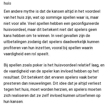
huis
Een andere mythe is dat de kansen altijd in het voordeel
van het huis zijn, wat op sommige spellen waar is, maar
niet voor alle. Veel spellen hebben een geconfigureerde
huisvoordeel, maar dit betekent niet dat spelers geen
kans hebben om te winnen. In veel gevallen zijn de
uitbetalingen zodanig dat spelers daadwerkelijk kunnen
profiteren van hun inzetten, vooral bij spellen waarin
vaardigheid een rol speelt.
Bij spellen zoals poker is het huisvoordeel relatief laag, en
de vaardigheid van de speler kan invloed hebben op het
resultaat. Dit betekent dat ervaren spelers vaak beter
presteren dan nieuwelingen. Dit idee dat je altijd verliest
tegen het huis, moet worden herzien, en spelers moeten
zich realiseren dat ze zelf invloed kunnen uitoefenen op
hun kansen.