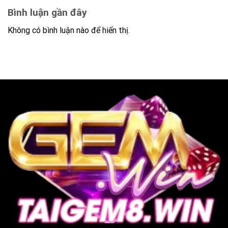
Bình luận gần đây
Không có bình luận nào để hiển thị.