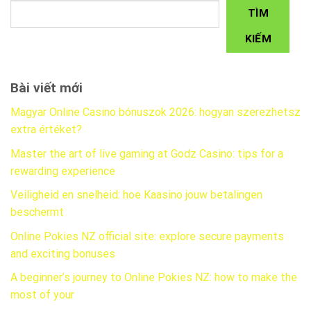
TÌM
KIẾM
Bài viết mới
Magyar Online Casino bónuszok 2026: hogyan szerezhetsz
extra értéket?
Master the art of live gaming at Godz Casino: tips for a
rewarding experience
Veiligheid en snelheid: hoe Kaasino jouw betalingen
beschermt
Online Pokies NZ official site: explore secure payments
and exciting bonuses
A beginner’s journey to Online Pokies NZ: how to make the
most of your