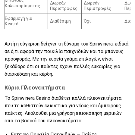
Μπόνους
Δωρεάν
Δωρεάν
Δωρε
Καλωσορίσματος
Περιστροφές
Περιστροφές
Περι
Εφαρμογή για
Διαθέσιμη
Όχι
Διαθ
Κινητά
Αυτή η σύγκριση δείχνει τη δύναμη του Spinwinera, ειδικά
σε ό,τι αφορά την ποικιλία παιχνιδιών και τα μπόνους
προσφοράς. Με την ευρεία γκάμα επιλογών, είναι
ξεκάθαρο ότι οι παίκτες έχουν πολλές ευκαιρίες για
διασκέδαση και κέρδη.
Κύρια Πλεονεκτήματα
Το Spinwinera Casino διαθέτει πολλά πλεονεκτήματα
που το καθιστούν ελκυστικό για νέους και έμπειρους
παίκτες. Ακολουθεί μια γρήγορη επισκόπηση μερικών
από τα βασικά του πλεονεκτήματα:
Εκτενής Ποικιλία Παιχνιδιών — Παίξτε