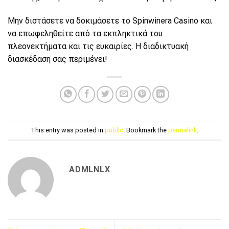
Μην διστάσετε να δοκιμάσετε το Spinwinera Casino και
να επωφεληθείτε από τα εκπληκτικά του
πλεονεκτήματα και τις ευκαιρίες. Η διαδικτυακή
διασκέδαση σας περιμένει!
This entry was posted in
public
. Bookmark the
permalink
.
ADMLNLX