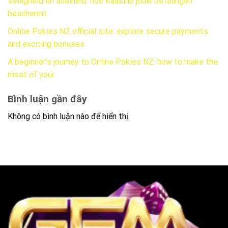
Veiligheid en snelheid: hoe Kaasino jouw betalingen
beschermt
Online Pokies NZ official site: explore secure payments
and exciting bonuses
A beginner’s journey to Online Pokies NZ: how to make the
most of your
Bình luận gần đây
Không có bình luận nào để hiển thị.