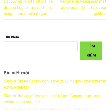
Découvrez le site officiel de
Verbeter je winkansen met
Groupe Logica : inscriptions
deze essentiële tips voor
simplifiées et avantages
gokken
Tìm kiếm
TÌM
KIẾM
Bài viết mới
Magyar Online Casino bónuszok 2026: hogyan szerezhetsz
extra értéket?
Master the art of live gaming at Godz Casino: tips for a
rewarding experience