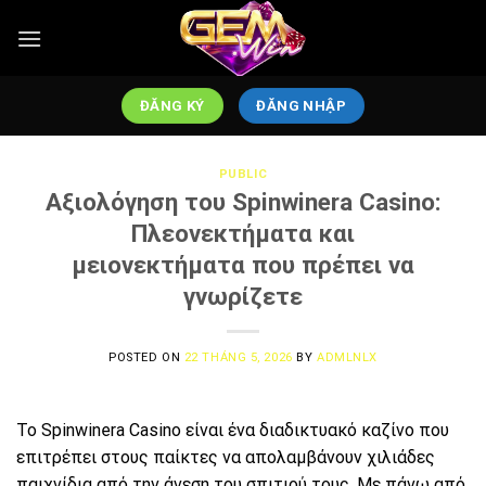
Skip
to
content
ĐĂNG KÝ
ĐĂNG NHẬP
PUBLIC
Αξιολόγηση του Spinwinera Casino:
Πλεονεκτήματα και
μειονεκτήματα που πρέπει να
γνωρίζετε
POSTED ON
22 THÁNG 5, 2026
BY
ADMLNLX
Το Spinwinera Casino είναι ένα διαδικτυακό καζίνο που
επιτρέπει στους παίκτες να απολαμβάνουν χιλιάδες
παιχνίδια από την άνεση του σπιτιού τους. Με πάνω από