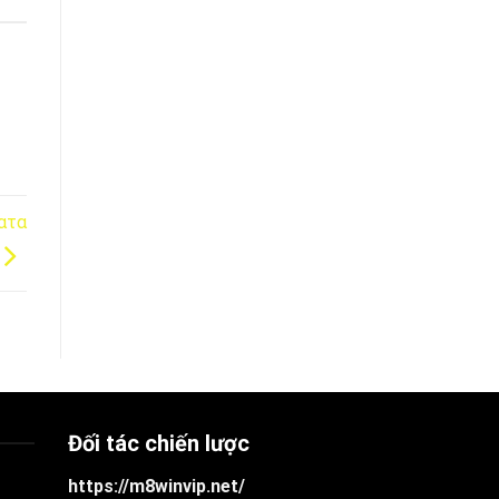
ατα
Đối tác chiến lược
https://m8winvip.net/