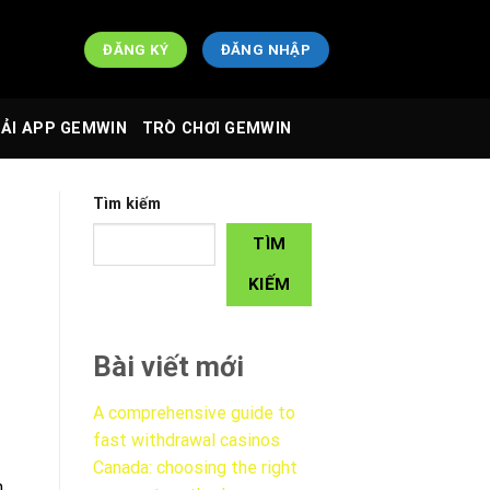
ĐĂNG KÝ
ĐĂNG NHẬP
ẢI APP GEMWIN
TRÒ CHƠI GEMWIN
Tìm kiếm
TÌM
KIẾM
Bài viết mới
A comprehensive guide to
fast withdrawal casinos
Canada: choosing the right
n