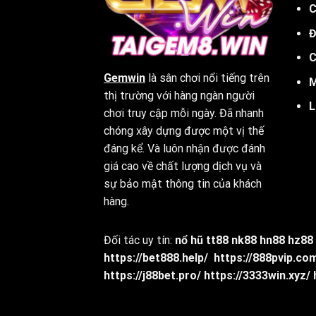
C
Đ
C
Gemwin
là sân chơi nổi tiếng trên
M
thị trường với hàng ngàn người
L
chơi truy cập mỗi ngày. Đã nhanh
chóng xây dựng được một vị thế
đáng kể. Và luôn nhận được đánh
giá cao về chất lượng dịch vụ và
sự bảo mật thông tin của khách
hàng.
Đối tác uy tín:
nổ hũ
tt88
nk88
hn88
hz88
https://bet888.help/
https://888pvip.co
https://j88bet.pro/
https://3333win.xyz/