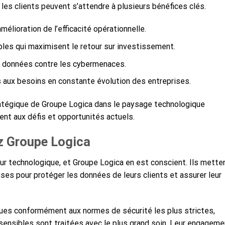
 les clients peuvent s’attendre à plusieurs bénéfices clés.
lioration de l’efficacité opérationnelle.
les qui maximisent le retour sur investissement.
s données contre les cybermenaces.
s aux besoins en constante évolution des entreprises.
atégique de Groupe Logica dans le paysage technologique
ent aux défis et opportunités actuels.
z Groupe Logica
eur technologique, et Groupe Logica en est conscient. Ils mette
ses pour protéger les données de leurs clients et assurer leur
ues conformément aux normes de sécurité les plus strictes,
sensibles sont traitées avec le plus grand soin. Leur engageme