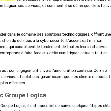
e Logica, ses services, et comment il se démarque dans l’univ
der dans le domaine des solutions technologiques, offrant une
estion de données à la cybersécurité. L’accent est mis sur
 client, qui constituent le fondement de toutes leurs initiatives.
entreprises à faire face aux défis numériques actuels tout en
 est son engagement envers l’amélioration continue. Cela se
es services et solutions, garantissant que ses clients disposent
 plus efficaces.
 Groupe Logica
e Groupe Logica, il est essentiel de suivre quelques étapes clés