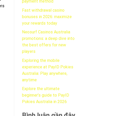
payment method
ers
Fast withdrawal casino
bonuses in 2026: maximize
your rewards today
Neosurf Casinos Australia
promotions: a deep dive into
the best offers for new
players
Exploring the mobile
experience at PayID Pokies
Australia: Play anywhere,
anytime
Explore the ultimate
beginner’s guide to PayID
Pokies Australia in 2026
Bình luận gần đây