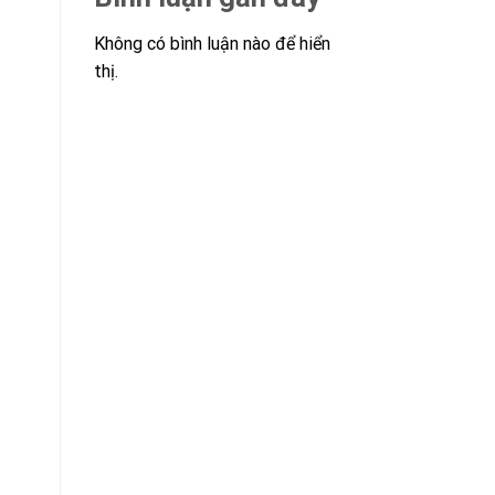
Không có bình luận nào để hiển
thị.