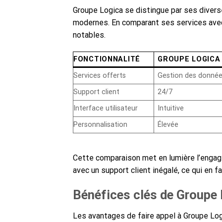
Groupe Logica se distingue par ses divers
modernes. En comparant ses services avec
notables.
FONCTIONNALITÉ
GROUPE LOGICA
Services offerts
Gestion des donnée
Support client
24/7
Interface utilisateur
Intuitive
Personnalisation
Élevée
Cette comparaison met en lumière l’engage
avec un support client inégalé, ce qui en f
Bénéfices clés de Groupe
Les avantages de faire appel à Groupe Log