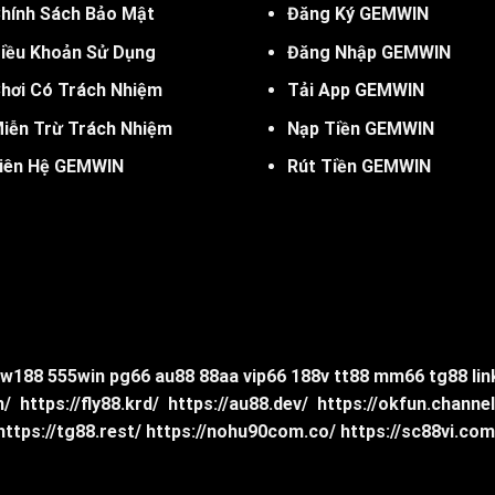
hính Sách Bảo Mật
Đăng Ký GEMWIN
iều Khoản Sử Dụng
Đăng Nhập GEMWIN
hơi Có Trách Nhiệm
Tải App GEMWIN
iễn Trừ Trách Nhiệm
Nạp Tiền GEMWIN
iên Hệ GEMWIN
Rút Tiền GEMWIN
w188
555win
pg66
au88
88aa
vip66
188v
tt88
mm66
tg88 lin
m/
https://fly88.krd/
https://au88.dev/
https://okfun.channel
https://tg88.rest/
https://nohu90com.co/
https://sc88vi.com