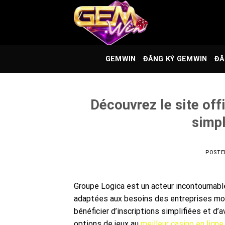
Skip
to
content
GEMWIN
ĐĂNG KÝ GEMWIN
ĐĂ
Découvrez le site offi
simpl
POST
Groupe Logica est un acteur incontournabl
adaptées aux besoins des entreprises moder
bénéficier d’inscriptions simplifiées et d’
options de jeux au
meilleur casino en ligne