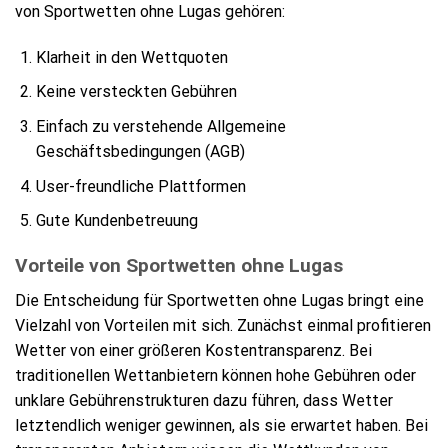
von Sportwetten ohne Lugas gehören:
Klarheit in den Wettquoten
Keine versteckten Gebühren
Einfach zu verstehende Allgemeine
Geschäftsbedingungen (AGB)
User-freundliche Plattformen
Gute Kundenbetreuung
Vorteile von Sportwetten ohne Lugas
Die Entscheidung für Sportwetten ohne Lugas bringt eine
Vielzahl von Vorteilen mit sich. Zunächst einmal profitieren
Wetter von einer größeren Kostentransparenz. Bei
traditionellen Wettanbietern können hohe Gebühren oder
unklare Gebührenstrukturen dazu führen, dass Wetter
letztendlich weniger gewinnen, als sie erwartet haben. Bei