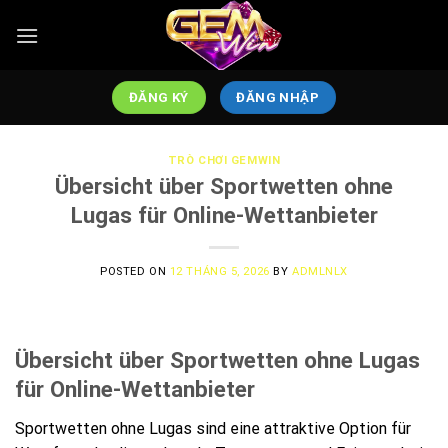
Skip
to
content
ĐĂNG KÝ
ĐĂNG NHẬP
TRÒ CHƠI GEMWIN
Übersicht über Sportwetten ohne
Lugas für Online-Wettanbieter
POSTED ON
12 THÁNG 5, 2026
BY
ADMLNLX
Übersicht über Sportwetten ohne Lugas
für Online-Wettanbieter
Sportwetten ohne Lugas sind eine attraktive Option für