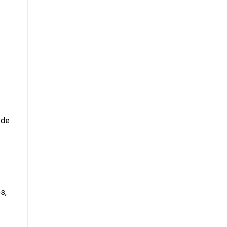
 de
s,