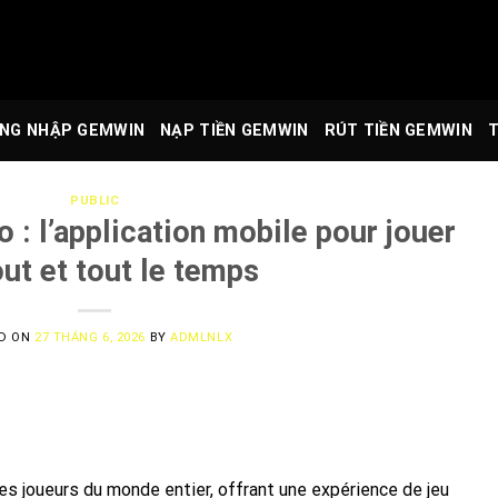
NG NHẬP GEMWIN
NẠP TIỀN GEMWIN
RÚT TIỀN GEMWIN
T
PUBLIC
: l’application mobile pour jouer
ut et tout le temps
ED ON
27 THÁNG 6, 2026
BY
ADMLNLX
des joueurs du monde entier, offrant une expérience de jeu