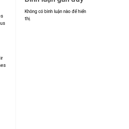
Không có bình luận nào để hiển
és
thị.
nus
ir
hes