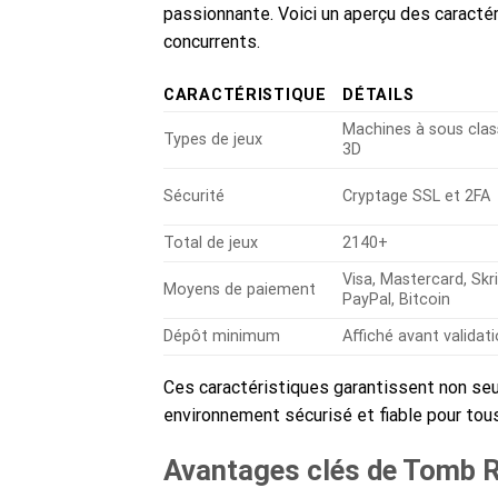
passionnante. Voici un aperçu des caractér
concurrents.
CARACTÉRISTIQUE
DÉTAILS
Machines à sous clas
Types de jeux
3D
Sécurité
Cryptage SSL et 2FA
Total de jeux
2140+
Visa, Mastercard, Skril
Moyens de paiement
PayPal, Bitcoin
Dépôt minimum
Affiché avant validat
Ces caractéristiques garantissent non seu
environnement sécurisé et fiable pour tous
Avantages clés de Tomb 