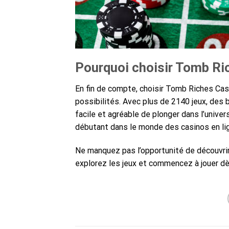
Pourquoi choisir Tomb Ri
En fin de compte, choisir Tomb Riches Casi
possibilités. Avec plus de 2140 jeux, des b
facile et agréable de plonger dans l’unive
débutant dans le monde des casinos en lig
Ne manquez pas l’opportunité de découvrir
explorez les jeux et commencez à jouer dès