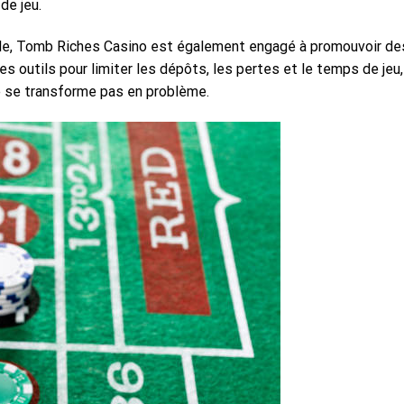
de jeu.
ble, Tomb Riches Casino est également engagé à promouvoir de
es outils pour limiter les dépôts, les pertes et le temps de jeu,
 ne se transforme pas en problème.