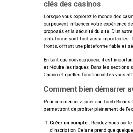
clés des casinos
Lorsque vous explorez le monde des casino
qui peuvent influencer votre expérience de
proposés et la sécurité du site. D’un autre 
plateforme sont tout aussi importantes. 
fronts, offrant une plateforme fiable et 
En tant que nouveau joueur, il est importa
et réduire les risques. Dans les section
Casino et quelles fonctionnalités vous at
Comment bien démarrer a
Pour commencer à jouer sur Tomb Riches Ca
permettront de profiter pleinement de l’ex
Créer un compte :
Rendez-vous sur le 
d’inscription. Cela ne prend que quelqu