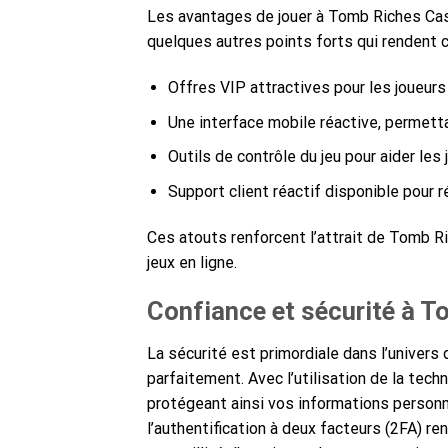
Les avantages de jouer à Tomb Riches Casin
quelques autres points forts qui rendent c
Offres VIP attractives pour les joueur
Une interface mobile réactive, permett
Outils de contrôle du jeu pour aider les
Support client réactif disponible pour
Ces atouts renforcent l’attrait de Tomb Ri
jeux en ligne.
Confiance et sécurité à 
La sécurité est primordiale dans l’univer
parfaitement. Avec l’utilisation de la tec
protégeant ainsi vos informations personn
l’authentification à deux facteurs (2FA) r