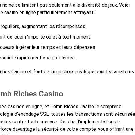
o ne se limitent pas seulement à la diversité de jeux. Voici
e casino en ligne particulièrement attrayant :
s réguliers, augmentant les récompenses.
ant de jouer n’importe où et à tout moment.
 joueurs à gérer leur temps et leurs dépenses.
 résoudre rapidement vos problèmes.
ches Casino et font de lui un choix privilégié pour les amateurs
Tomb Riches Casino
s des casinos en ligne, et Tomb Riches Casino le comprend
hnologie d’encodage SSL, toutes les transactions sont sécurisée
elles contre toute menace. De plus, l’implémentation de
enforce davantage la sécurité de votre compte, vous offrant une