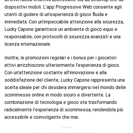
dispositivi mobili. L’app Progressive Web consente agli
utenti di godere di un’esperienza di gioco fluida e
immediata. Con un’impeccabile attenzione alla sicurezza,
Lucky Capone garantisce un ambiente di gioco equo e
responsabile, con protocolli di sicurezza avanzati e una
licenza internazionale.
Inoltre, le promozioni regolari e i bonus per i giocatori
attivi arricchiscono ulteriormente l’esperienza di gioco.
Con un’attenzione costante all’innovazione e alla
soddisfazione del cliente, Lucky Capone rappresenta una
scelta ideale per chi desidera immergersi nel mondo delle
scommesse online in modo sicuro e divertente. La
combinazione di tecnologia e gioco sta trasformando
radicalmente l’esperienza di scommessa, rendendola più
accessibile e coinvolgente che mai.