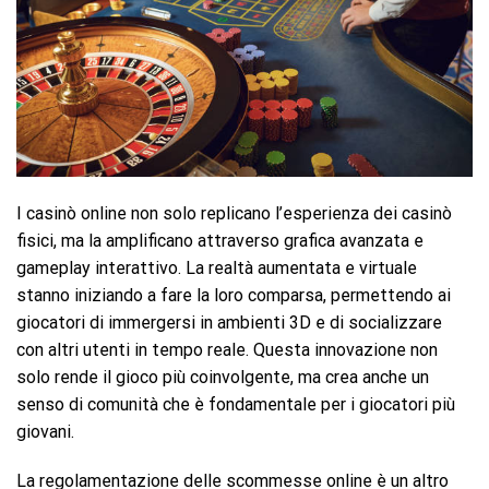
I casinò online non solo replicano l’esperienza dei casinò
fisici, ma la amplificano attraverso grafica avanzata e
gameplay interattivo. La realtà aumentata e virtuale
stanno iniziando a fare la loro comparsa, permettendo ai
giocatori di immergersi in ambienti 3D e di socializzare
con altri utenti in tempo reale. Questa innovazione non
solo rende il gioco più coinvolgente, ma crea anche un
senso di comunità che è fondamentale per i giocatori più
giovani.
La regolamentazione delle scommesse online è un altro