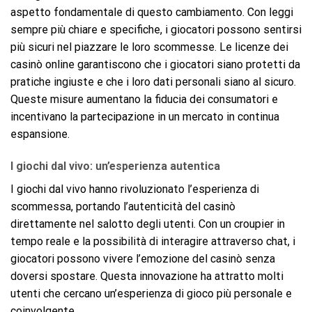
aspetto fondamentale di questo cambiamento. Con leggi
sempre più chiare e specifiche, i giocatori possono sentirsi
più sicuri nel piazzare le loro scommesse. Le licenze dei
casinò online garantiscono che i giocatori siano protetti da
pratiche ingiuste e che i loro dati personali siano al sicuro.
Queste misure aumentano la fiducia dei consumatori e
incentivano la partecipazione in un mercato in continua
espansione.
I giochi dal vivo: un’esperienza autentica
I giochi dal vivo hanno rivoluzionato l’esperienza di
scommessa, portando l’autenticità del casinò
direttamente nel salotto degli utenti. Con un croupier in
tempo reale e la possibilità di interagire attraverso chat, i
giocatori possono vivere l’emozione del casinò senza
doversi spostare. Questa innovazione ha attratto molti
utenti che cercano un’esperienza di gioco più personale e
coinvolgente.