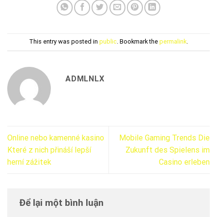
This entry was posted in
public
. Bookmark the
permalink
.
ADMLNLX
Online nebo kamenné kasino
Mobile Gaming Trends Die
Které z nich přináší lepší
Zukunft des Spielens im
herní zážitek
Casino erleben
Để lại một bình luận