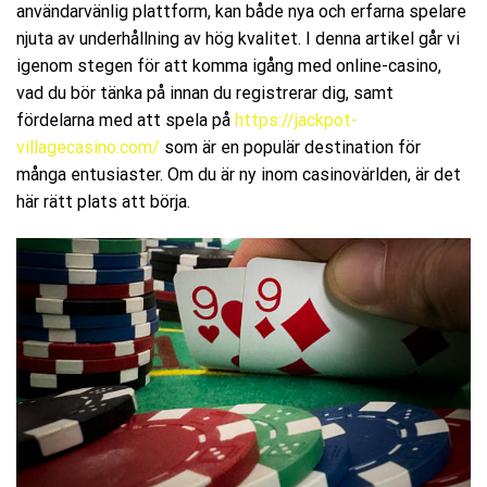
användarvänlig plattform, kan både nya och erfarna spelare
njuta av underhållning av hög kvalitet. I denna artikel går vi
igenom stegen för att komma igång med online-casino,
vad du bör tänka på innan du registrerar dig, samt
fördelarna med att spela på
https://jackpot-
villagecasino.com/
som är en populär destination för
många entusiaster. Om du är ny inom casinovärlden, är det
här rätt plats att börja.