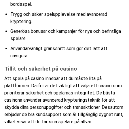
bordsspel.
Trygg och säker spelupplevelse med avancerad
kryptering.
Generösa bonusar och kampanjer för nya och befintliga
spelare.
Användarvänligt gränssnitt som gör det lätt att
navigera.
Tillit och säkerhet på casino
Att spela på casino innebär att du måste lita på
plattformen. Därför är det viktigt att välja ett casino som
prioriterar säkerhet och spelarnas integritet. De bästa
casinona använder avancerad krypteringsteknik för att
skydda dina personuppgifter och transaktioner. Dessutom
erbjuder de bra kundsupport som är tillgänglig dygnet runt,
vilket visar att de tar sina spelare på allvar.