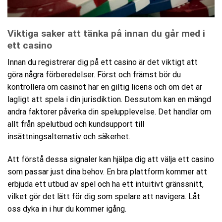
Viktiga saker att tänka på innan du går med i
ett casino
Innan du registrerar dig på ett casino är det viktigt att
göra några förberedelser. Först och främst bör du
kontrollera om casinot har en giltig licens och om det är
lagligt att spela i din jurisdiktion. Dessutom kan en mängd
andra faktorer påverka din spelupplevelse. Det handlar om
allt från spelutbud och kundsupport till
insättningsalternativ och säkerhet.
Att förstå dessa signaler kan hjälpa dig att välja ett casino
som passar just dina behov. En bra plattform kommer att
erbjuda ett utbud av spel och ha ett intuitivt gränssnitt,
vilket gör det lätt för dig som spelare att navigera. Låt
oss dyka in i hur du kommer igång.