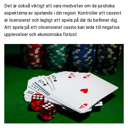
Det är också viktigt att vara medveten om de juridiska
aspekterna av spelande i din region. Kontroller att casinot
är licensierat och lagligt att spela på där du befinner dig.
Att spela på ett olicensierat casino kan leda till negativa
upplevelser och ekonomiska förlust.