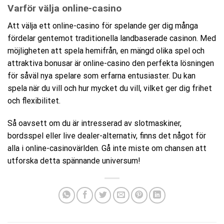
Varför välja online-casino
Att välja ett online-casino för spelande ger dig många
fördelar gentemot traditionella landbaserade casinon. Med
möjligheten att spela hemifrån, en mängd olika spel och
attraktiva bonusar är online-casino den perfekta lösningen
för såväl nya spelare som erfarna entusiaster. Du kan
spela när du vill och hur mycket du vill, vilket ger dig frihet
och flexibilitet.
Så oavsett om du är intresserad av slotmaskiner,
bordsspel eller live dealer-alternativ, finns det något för
alla i online-casinovärlden. Gå inte miste om chansen att
utforska detta spännande universum!