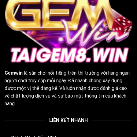
Gemwin
là sân chơi nổi tiếng trên thị trường với hàng ngàn
người chơi truy cập mỗi ngày. Đã nhanh chóng xây dựng
được một vị thế đáng kể. Và luôn nhận được đánh giá cao
về chất lượng dịch vụ và sự bảo mật thông tin của khách
hàng.
LIÊN KẾT NHANH