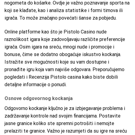
nogometa do košarke. Ovdje je važno poznavanje sporta na
koji se klađate, kao i analiza statistike i formi timova ili
igrača. To može značajno povećati šanse za pobjedu.
Online platforme kao što je Pistolo Casino nude
raznolikost igara koje zadovoljavaju različite preferencije
igrača. Osim igara na sreću, mnogi nude i promocije i
bonuse, čime se dodatno obogaćuje iskustvo kockanja.
Istražite sve mogućnosti koje su vam dostupne i
pronađite igru koja vam najviše odgovara. Preporučujemo
pogledati i Recenzija Pistolo casina kako biste dobili
detaljne informacije o ponudi.
Osnove odgovornog kockanja
Odgovorno kockanje ključno je za izbjegavanje problema i
zadržavanje kontrole nad svojim financijama. Postavite
jasne granice koliko ste spremni potrošiti i nemojte
prelaziti te granice. Važno je razumjeti da su igre na sreću