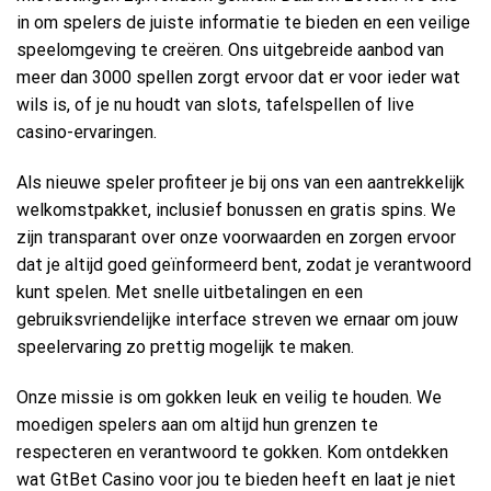
in om spelers de juiste informatie te bieden en een veilige
speelomgeving te creëren. Ons uitgebreide aanbod van
meer dan 3000 spellen zorgt ervoor dat er voor ieder wat
wils is, of je nu houdt van slots, tafelspellen of live
casino-ervaringen.
Als nieuwe speler profiteer je bij ons van een aantrekkelijk
welkomstpakket, inclusief bonussen en gratis spins. We
zijn transparant over onze voorwaarden en zorgen ervoor
dat je altijd goed geïnformeerd bent, zodat je verantwoord
kunt spelen. Met snelle uitbetalingen en een
gebruiksvriendelijke interface streven we ernaar om jouw
speelervaring zo prettig mogelijk te maken.
Onze missie is om gokken leuk en veilig te houden. We
moedigen spelers aan om altijd hun grenzen te
respecteren en verantwoord te gokken. Kom ontdekken
wat GtBet Casino voor jou te bieden heeft en laat je niet