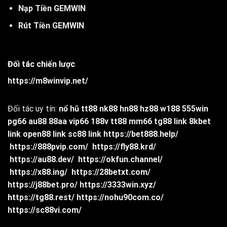
Nạp Tiền GEMWIN
Rút Tiền GEMWIN
Đối tác chiến lược
https://m8winvip.net/
Đối tác uy tín:
nổ hũ
tt88
nk88
hn88
hz88
w188
555win
pg66
au88
88aa
vip66
188v
tt88
mm66
tg88 link
8kbet
link
open88 link
sc88 link
https://bet888.help/
https://888pvip.com/
https://fly88.krd/
https://au88.dev/
https://okfun.channel/
https://x88.ing/
https://28betxt.com/
https://j88bet.pro/
https://3333win.xyz/
https://tg88.rest/
https://nohu90com.co/
https://sc88vi.com/