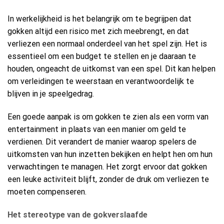
In werkelijkheid is het belangrijk om te begrijpen dat
gokken altijd een risico met zich meebrengt, en dat
verliezen een normaal onderdeel van het spel zijn. Het is
essentieel om een budget te stellen en je daaraan te
houden, ongeacht de uitkomst van een spel. Dit kan helpen
om verleidingen te weerstaan en verantwoordelijk te
blijven in je speelgedrag.
Een goede aanpak is om gokken te zien als een vorm van
entertainment in plaats van een manier om geld te
verdienen. Dit verandert de manier waarop spelers de
uitkomsten van hun inzetten bekijken en helpt hen om hun
verwachtingen te managen. Het zorgt ervoor dat gokken
een leuke activiteit blijft, zonder de druk om verliezen te
moeten compenseren.
Het stereotype van de gokverslaafde