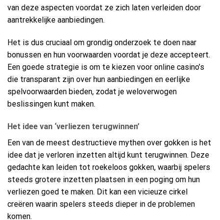
van deze aspecten voordat ze zich laten verleiden door
aantrekkelijke aanbiedingen.
Het is dus cruciaal om grondig onderzoek te doen naar
bonussen en hun voorwaarden voordat je deze accepteert.
Een goede strategie is om te kiezen voor online casino’s
die transparant zijn over hun aanbiedingen en eerlijke
spelvoorwaarden bieden, zodat je weloverwogen
beslissingen kunt maken.
Het idee van ‘verliezen terugwinnen’
Een van de meest destructieve mythen over gokken is het
idee dat je verloren inzetten altijd kunt terugwinnen. Deze
gedachte kan leiden tot roekeloos gokken, waarbij spelers
steeds grotere inzetten plaatsen in een poging om hun
verliezen goed te maken. Dit kan een vicieuze cirkel
creëren waarin spelers steeds dieper in de problemen
komen.