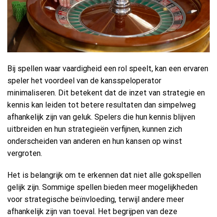
Bij spellen waar vaardigheid een rol speelt, kan een ervaren
speler het voordeel van de kansspeloperator
minimaliseren. Dit betekent dat de inzet van strategie en
kennis kan leiden tot betere resultaten dan simpelweg
afhankelijk zijn van geluk. Spelers die hun kennis blijven
uitbreiden en hun strategieën verfijnen, kunnen zich
onderscheiden van anderen en hun kansen op winst
vergroten.
Het is belangrijk om te erkennen dat niet alle gokspellen
gelijk zijn. Sommige spellen bieden meer mogelijkheden
voor strategische beïnvloeding, terwijl andere meer
afhankelijk zijn van toeval. Het begrijpen van deze