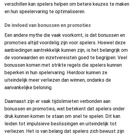
verschillen kan spelers helpen om betere keuzes te maken
en hun speelervaring te optimaliseren.
De invloed van bonussen en promoties
Een andere mythe die vaak voorkomt, is dat bonussen en
promoties altijd voordelig zijn voor spelers. Hoewel deze
aanbiedingen aantrekkelijk kunnen zijn, is het belangrijk om
de voorwaarden en inzetvereisten goed te begrijpen. Veel
bonussen komen met strikte regels die spelers kunnen
beperken in hun spelervaring. Hierdoor kunnen ze
uiteindelijk meer verliezen dan winnen, ondanks de
aanvankelijke beloning.
Daarnaast zijn er vaak tijdslimieten verbonden aan
bonussen en promoties, wat betekent dat spelers onder
druk kunnen komen te staan om snel te spelen. Dit kan
leiden tot impulsieve beslissingen en uiteindelijk tot
verliezen. Het is van belang dat spelers zich bewust zijn