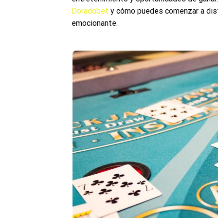
Doradobet
y cómo puedes comenzar a disfr
emocionante.