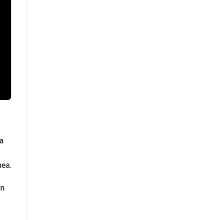
a
nea.
un