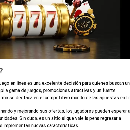
?
juego en línea es una excelente decisión para quienes buscan un
plia gama de juegos, promociones atractivas y un fuerte
orma se destaca en el competitivo mundo de las apuestas en lí
nando y mejorando sus ofertas, los jugadores pueden esperar 
idades. Sin duda, es un sitio al que vale la pena regresar a
e implementan nuevas características.