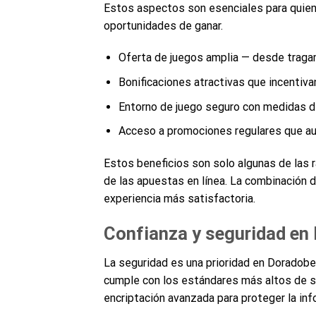
Estos aspectos son esenciales para quien
oportunidades de ganar.
Oferta de juegos amplia — desde traga
Bonificaciones atractivas que incentivan
Entorno de juego seguro con medidas de
Acceso a promociones regulares que au
Estos beneficios son solo algunas de las
de las apuestas en línea. La combinación d
experiencia más satisfactoria.
Confianza y seguridad en
La seguridad es una prioridad en Doradobet
cumple con los estándares más altos de se
encriptación avanzada para proteger la inf