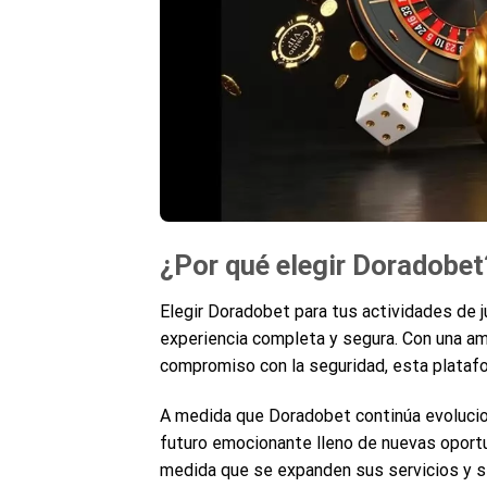
¿Por qué elegir Doradobet
Elegir Doradobet para tus actividades de 
experiencia completa y segura. Con una am
compromiso con la seguridad, esta plataf
A medida que Doradobet continúa evolucio
futuro emocionante lleno de nuevas oportun
medida que se expanden sus servicios y s