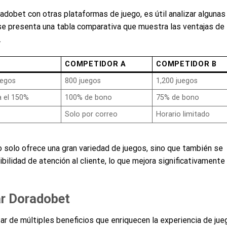
obet con otras plataformas de juego, es útil analizar algunas
 se presenta una tabla comparativa que muestra las ventajas de
.
COMPETIDOR A
COMPETIDOR B
uegos
800 juegos
1,200 juegos
 el 150%
100% de bono
75% de bono
Solo por correo
Horario limitado
 solo ofrece una gran variedad de juegos, sino que también se
bilidad de atención al cliente, lo que mejora significativamente 
ar Doradobet
r de múltiples beneficios que enriquecen la experiencia de jue