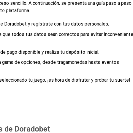
ceso sencillo. A continuación, se presenta una guía paso a paso
nte plataforma.
de Doradobet y regístrate con tus datos personales.
 que todos tus datos sean correctos para evitar inconvenient
e pago disponible y realiza tu depósito inicial.
ia gama de opciones, desde tragamonedas hasta eventos
leccionado tu juego, ¡es hora de disfrutar y probar tu suerte!
as de Doradobet