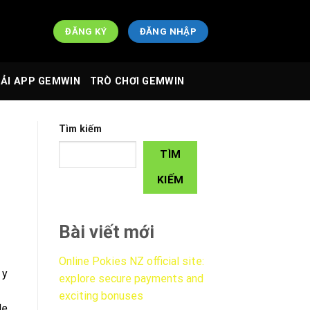
ĐĂNG KÝ
ĐĂNG NHẬP
ẢI APP GEMWIN
TRÒ CHƠI GEMWIN
Tìm kiếm
TÌM
KIẾM
Bài viết mới
Online Pokies NZ official site:
 y
explore secure payments and
exciting bonuses
de