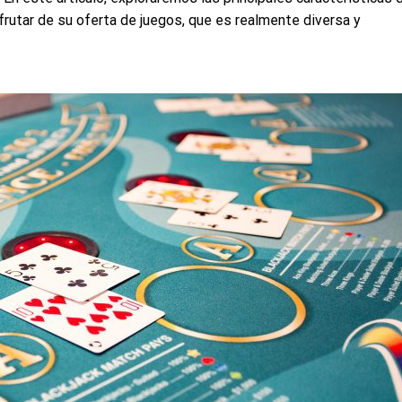
utar de su oferta de juegos, que es realmente diversa y