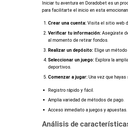
Iniciar tu aventura en Doradobet es un pro
para facilitarte el inicio en esta emociona
Crear una cuenta:
Visita el sitio web 
Verificar tu información:
Asegúrate de
al momento de retirar fondos.
Realizar un depósito:
Elige un método d
Seleccionar un juego:
Explora la ampl
deportivos.
Comenzar a jugar:
Una vez que hayas se
Registro rápido y fácil.
Amplia variedad de métodos de pago.
Acceso inmediato a juegos y apuestas.
Análisis de característic