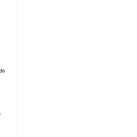
ndo
e