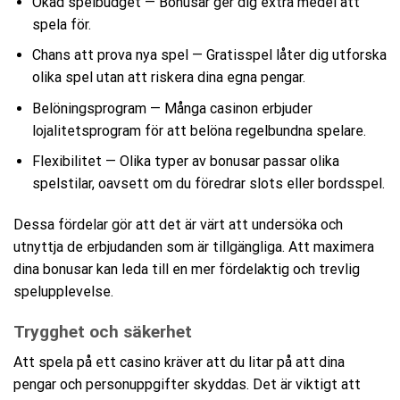
Ökad spelbudget — Bonusar ger dig extra medel att
spela för.
Chans att prova nya spel — Gratisspel låter dig utforska
olika spel utan att riskera dina egna pengar.
Belöningsprogram — Många casinon erbjuder
lojalitetsprogram för att belöna regelbundna spelare.
Flexibilitet — Olika typer av bonusar passar olika
spelstilar, oavsett om du föredrar slots eller bordsspel.
Dessa fördelar gör att det är värt att undersöka och
utnyttja de erbjudanden som är tillgängliga. Att maximera
dina bonusar kan leda till en mer fördelaktig och trevlig
spelupplevelse.
Trygghet och säkerhet
Att spela på ett casino kräver att du litar på att dina
pengar och personuppgifter skyddas. Det är viktigt att