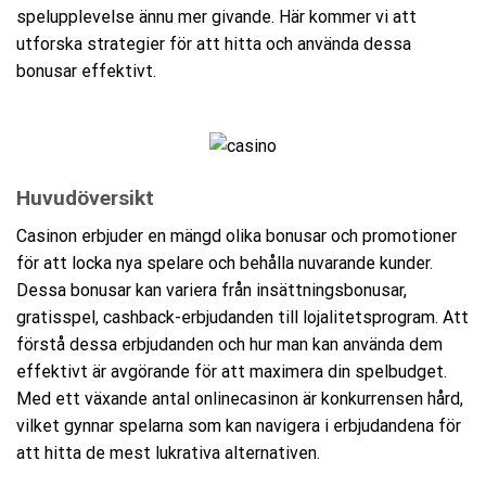
spelupplevelse ännu mer givande. Här kommer vi att
utforska strategier för att hitta och använda dessa
bonusar effektivt.
Huvudöversikt
Casinon erbjuder en mängd olika bonusar och promotioner
för att locka nya spelare och behålla nuvarande kunder.
Dessa bonusar kan variera från insättningsbonusar,
gratisspel, cashback-erbjudanden till lojalitetsprogram. Att
förstå dessa erbjudanden och hur man kan använda dem
effektivt är avgörande för att maximera din spelbudget.
Med ett växande antal onlinecasinon är konkurrensen hård,
vilket gynnar spelarna som kan navigera i erbjudandena för
att hitta de mest lukrativa alternativen.