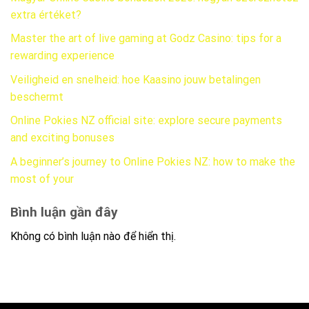
extra értéket?
Master the art of live gaming at Godz Casino: tips for a
rewarding experience
Veiligheid en snelheid: hoe Kaasino jouw betalingen
beschermt
Online Pokies NZ official site: explore secure payments
and exciting bonuses
A beginner’s journey to Online Pokies NZ: how to make the
most of your
Bình luận gần đây
Không có bình luận nào để hiển thị.