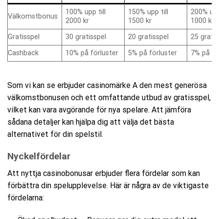
100% upp till
150% upp till
200% upp 
Välkomstbonus
2000 kr
1500 kr
1000 kr
Gratisspel
30 gratisspel
20 gratisspel
25 gratis
Cashback
10% på förluster
5% på förluster
7% på fö
Som vi kan se erbjuder casinomärke A den mest generösa
välkomstbonusen och ett omfattande utbud av gratisspel,
vilket kan vara avgörande för nya spelare. Att jämföra
sådana detaljer kan hjälpa dig att välja det bästa
alternativet för din spelstil.
Nyckelfördelar
Att nyttja casinobonusar erbjuder flera fördelar som kan
förbättra din spelupplevelse. Här är några av de viktigaste
fördelarna: