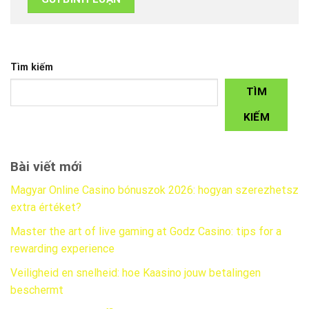
Tìm kiếm
TÌM
KIẾM
Bài viết mới
Magyar Online Casino bónuszok 2026: hogyan szerezhetsz
extra értéket?
Master the art of live gaming at Godz Casino: tips for a
rewarding experience
Veiligheid en snelheid: hoe Kaasino jouw betalingen
beschermt