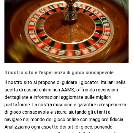
Il nostro sito e l’esperienza di gioco consapevole
Il nostro sito si propone di guidare i giocatori italiani nella
scelta di casinò online non AAMS, offrendo recensioni
dettagliate e informazioni aggiornate sulle migliori
piattaforme. La nostra missione è garantire un’esperienza
di gioco consapevole e sicura, aiutando gli utenti a
navigare nel mondo del gioco online con maggiore fiducia.
Analizziamo ogni aspetto dei siti di gioco, ponendo