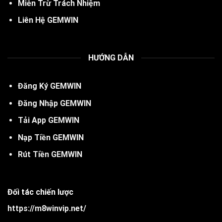
Miễn Trừ Trách Nhiệm
Liên Hệ GEMWIN
HƯỚNG DẪN
Đăng Ký GEMWIN
Đăng Nhập GEMWIN
Tải App GEMWIN
Nạp Tiền GEMWIN
Rút Tiền GEMWIN
Đối tác chiến lược
https://m8winvip.net/