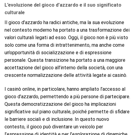
L’evoluzione del gioco d’azzardo e il suo significato
culturale
Il gioco d’azzardo ha radici antiche, ma la sua evoluzione
nel contesto moderno ha portato a una trasformazione dei
valori culturali legati ad esso. Oggi, il gioco non è più visto
solo come una forma di intrattenimento, ma anche come
un’opportunità di socializzazione e di espressione
personale. Questa transizione ha portato a una maggiore
accettazione del gioco all’interno della società, con una
crescente normalizzazione delle attività legate ai casinò.
I casinò online, in particolare, hanno ampliato l’accesso al
gioco d’azzardo, permettendo a più persone di partecipare.
Questa democratizzazione del gioco ha implicazioni
significative sul piano culturale, poiché permette di sfidare
le barriere sociali e di inclusione. In questo nuovo
contesto, il gioco può diventare un veicolo per
l’espressione di identità e per l’esplorazione di dinamiche