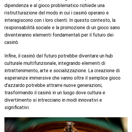
dipendenza e al gioco problematico richiede una
ristrutturazione del modo in cui i casinò operano e
interagiscono con i loro clienti. In questo contesto, la
responsabilità sociale e la promozione di un gioco sano
diventeranno elementi fondamentali per il futuro dei
casinò.
Infine, il casinò del futuro potrebbe diventare un hub
culturale multifunzionale, integrando elementi di
intrattenimento, arte e socializzazione. La creazione di
esperienze immersive che vanno oltre il semplice gioco
d’azzardo potrebbe attrarre nuove generazioni,
trasformando il casinò in un luogo dove cultura e
divertimento si intrecciano in modi innovativi e
significativi.