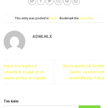
This entry was posted in
public
. Bookmark the
permalink
.
ADMLNLX
Aspectos legales a
Bästa spelen på Gxmble
considerar al jugar en un
Casino: variation och
casino jurídico en España
underhållning i fokus
Tìm kiếm