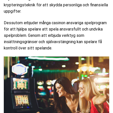
krypteringsteknik för att skydda personliga och finansiella
uppgifter.
Dessutom erbjuder många casinon ansvariga spelprogram
för att hjälpa spelare att spela ansvarsfullt och undvika
spelproblem. Genom att erbjuda verktyg som
insättningsgränser och självavstängning kan spelare få
kontroll över sitt spelande.