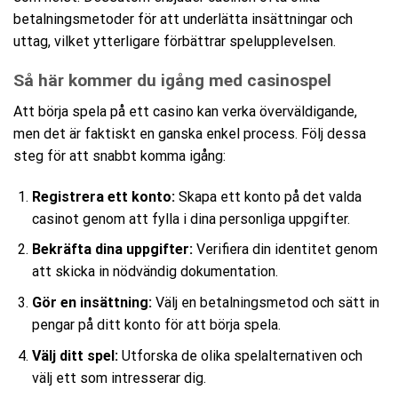
betalningsmetoder för att underlätta insättningar och
uttag, vilket ytterligare förbättrar spelupplevelsen.
Så här kommer du igång med casinospel
Att börja spela på ett casino kan verka överväldigande,
men det är faktiskt en ganska enkel process. Följ dessa
steg för att snabbt komma igång:
Registrera ett konto:
Skapa ett konto på det valda
casinot genom att fylla i dina personliga uppgifter.
Bekräfta dina uppgifter:
Verifiera din identitet genom
att skicka in nödvändig dokumentation.
Gör en insättning:
Välj en betalningsmetod och sätt in
pengar på ditt konto för att börja spela.
Välj ditt spel:
Utforska de olika spelalternativen och
välj ett som intresserar dig.