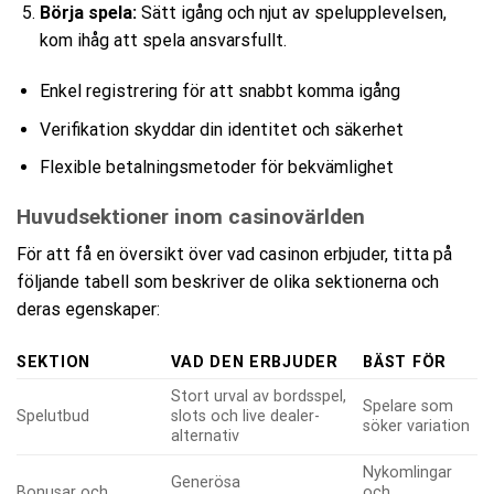
Börja spela:
Sätt igång och njut av spelupplevelsen,
kom ihåg att spela ansvarsfullt.
Enkel registrering för att snabbt komma igång
Verifikation skyddar din identitet och säkerhet
Flexible betalningsmetoder för bekvämlighet
Huvudsektioner inom casinovärlden
För att få en översikt över vad casinon erbjuder, titta på
följande tabell som beskriver de olika sektionerna och
deras egenskaper:
SEKTION
VAD DEN ERBJUDER
BÄST FÖR
Stort urval av bordsspel,
Spelare som
Spelutbud
slots och live dealer-
söker variation
alternativ
Nykomlingar
Generösa
Bonusar och
och