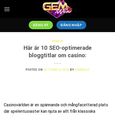
Skip
to
content
ĐĂNG KÝ
ĐĂNG NHẬP
PUBLIC
Här är 10 SEO-optimerade
bloggtitlar om casino:
POSTED ON
23 THÁNG 6, 2026
BY
ADMLNLX
Casinovärlden är en spännande och mångfacetterad plats
där spelentusiaster kan njuta av allt från klassiska