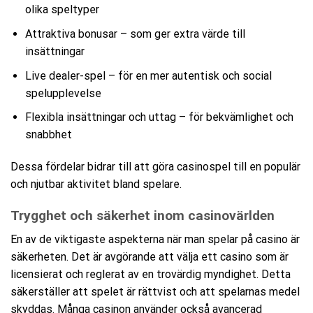
olika speltyper
Attraktiva bonusar – som ger extra värde till
insättningar
Live dealer-spel – för en mer autentisk och social
spelupplevelse
Flexibla insättningar och uttag – för bekvämlighet och
snabbhet
Dessa fördelar bidrar till att göra casinospel till en populär
och njutbar aktivitet bland spelare.
Trygghet och säkerhet inom casinovärlden
En av de viktigaste aspekterna när man spelar på casino är
säkerheten. Det är avgörande att välja ett casino som är
licensierat och reglerat av en trovärdig myndighet. Detta
säkerställer att spelet är rättvist och att spelarnas medel
skyddas. Många casinon använder också avancerad