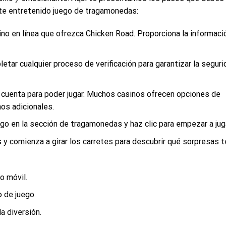
ste entretenido juego de tragamonedas:
no en línea que ofrezca Chicken Road. Proporciona la informaci
tar cualquier proceso de verificación para garantizar la seguri
 cuenta para poder jugar. Muchos casinos ofrecen opciones de
os adicionales.
go en la sección de tragamonedas y haz clic para empezar a juga
y comienza a girar los carretes para descubrir qué sorpresas t
o móvil.
 de juego.
a diversión.