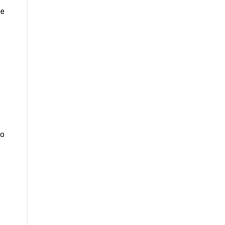
re
go