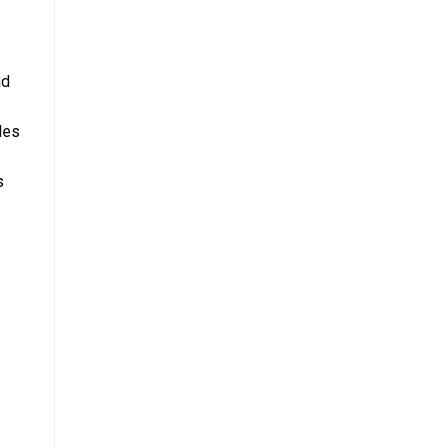
ad
des
s