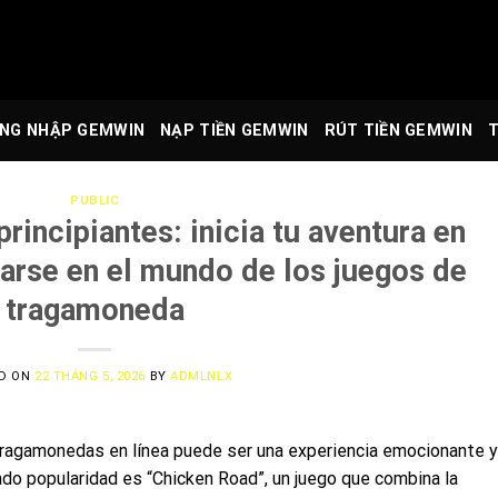
NG NHẬP GEMWIN
NẠP TIỀN GEMWIN
RÚT TIỀN GEMWIN
T
PUBLIC
rincipiantes: inicia tu aventura en
arse en el mundo de los juegos de
tragamoneda
ED ON
22 THÁNG 5, 2026
BY
ADMLNLX
tragamonedas en línea puede ser una experiencia emocionante y
ado popularidad es “Chicken Road”, un juego que combina la