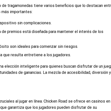
o de tragamonedas tiene varios beneficios que lo destacan ent
s más importantes:
spositivo sin complicaciones.
 de premios está diseñada para mantener el interés de los
sito son ideales para comenzar sin riesgos.
a que resulta entretiene a los jugadores.
a elección inteligente para quienes buscan disfrutar de un jue
tunidades de ganancias. La mezcla de accesibilidad, diversión y
ruciales al jugar en línea. Chicken Road se ofrece en casinos en
o que garantiza que los jugadores pueden disfrutar de su