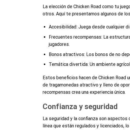
La elección de Chicken Road como tu jueg
otros. Aquí te presentamos algunos de lo
Accesibilidad: Juega desde cualquier di
Frecuentes recompensas: La estructura
jugadores.
Bonos atractivos: Los bonos de no depó
Temática divertida: Un ambiente agrícol
Estos beneficios hacen de Chicken Road un
de tragamonedas atractivo y lleno de opor
recompensas crea una experiencia única.
Confianza y seguridad
La seguridad y la confianza son aspectos c
línea que están regulados y licenciados, l