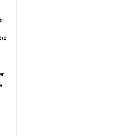
ón
dad
r.
e