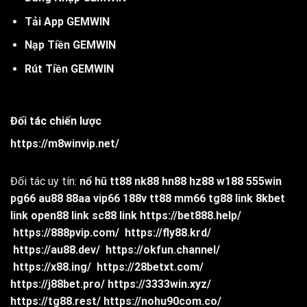
Tải App GEMWIN
Nạp Tiền GEMWIN
Rút Tiền GEMWIN
Đối tác chiến lược
https://m8winvip.net/
Đối tác uy tín:
nổ hũ
tt88
nk88
hn88
hz88
w188
555win
pg66
au88
88aa
vip66
188v
tt88
mm66
tg88 link
8kbet
link
open88 link
sc88 link
https://bet888.help/
https://888pvip.com/
https://fly88.krd/
https://au88.dev/
https://okfun.channel/
https://x88.ing/
https://28betxt.com/
https://j88bet.pro/
https://3333win.xyz/
https://tg88.rest/
https://nohu90com.co/