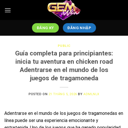
Skip
to
content
ĐĂNG KÝ
ĐĂNG NHẬP
PUBLIC
Guía completa para principiantes:
inicia tu aventura en chicken road
Adentrarse en el mundo de los
juegos de tragamoneda
POSTED ON
21 THÁNG 5, 2026
BY
ADMLNLX
Adentrarse en el mundo de los juegos de tragamonedas en
línea puede ser una experiencia emocionante y
entretenida. Uno de los juegos que ha ganado popularidad