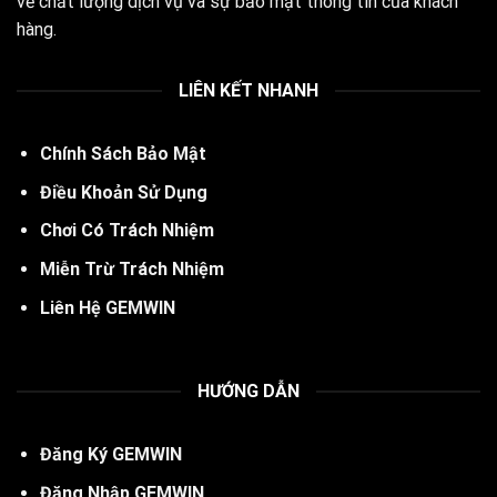
về chất lượng dịch vụ và sự bảo mật thông tin của khách
hàng.
LIÊN KẾT NHANH
Chính Sách Bảo Mật
Điều Khoản Sử Dụng
Chơi Có Trách Nhiệm
Miễn Trừ Trách Nhiệm
Liên Hệ GEMWIN
HƯỚNG DẪN
Đăng Ký GEMWIN
Đăng Nhập GEMWIN