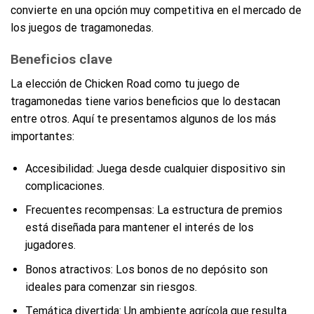
convierte en una opción muy competitiva en el mercado de
los juegos de tragamonedas.
Beneficios clave
La elección de Chicken Road como tu juego de
tragamonedas tiene varios beneficios que lo destacan
entre otros. Aquí te presentamos algunos de los más
importantes:
Accesibilidad: Juega desde cualquier dispositivo sin
complicaciones.
Frecuentes recompensas: La estructura de premios
está diseñada para mantener el interés de los
jugadores.
Bonos atractivos: Los bonos de no depósito son
ideales para comenzar sin riesgos.
Temática divertida: Un ambiente agrícola que resulta