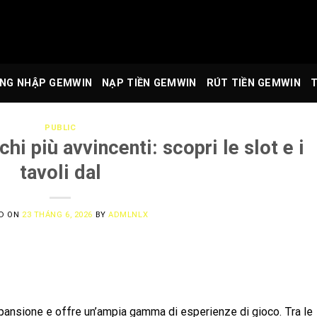
NG NHẬP GEMWIN
NẠP TIỀN GEMWIN
RÚT TIỀN GEMWIN
T
PUBLIC
hi più avvincenti: scopri le slot e i
tavoli dal
ED ON
23 THÁNG 6, 2026
BY
ADMLNLX
spansione e offre un’ampia gamma di esperienze di gioco. Tra le