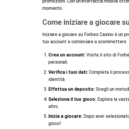
promozioni. Con un’interfaccia mobile ottim
momento.
Come iniziare a giocare s
Iniziare a giocare su Forbes Casino è un p
tuo account e cominciare a scommettere:
Crea un account:
Visita il sito di Forb
personali.
Verifica i tuoi dati:
Completa il processo
identità.
Effettua un deposito:
Scegli un metodo
Seleziona il tuo gioco:
Esplora la vasta
altro.
Inizia a giocare:
Dopo aver selezionato 
gioco!