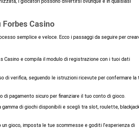
izzata, i giocatori possono divertirsi ovunque e in qualsiasi
u Forbes Casino
rocesso semplice e veloce. Ecco i passaggi da seguire per creare
es Casino e compila il modulo di registrazione con i tuoi dati
 di verifica, seguendo le istruzioni ricevute per confermare la 
 di pagamento sicuro per finanziare il tuo conto di gioco.
 gamma di giochi disponibili e scegli tra slot, roulette, blackjac
un gioco, imposta le tue scommesse e goditi l’esperienza di