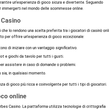
antire un’esperienza di gioco sicura e divertente. Seguendo
per immergerti nel mondo delle scommesse online.
s Casino
e lo rendono una scelta preferita tra i giocatori di casinò onli
o per offrire un’esperienza di gioco eccezionale:
o di iniziare con un vantaggio significativo.
t e giochi da tavolo per tutti i gusti.
 per assistere in caso di domande o problemi.
 sia, in qualsiasi momento.
a di gioco più ricca e coinvolgente per tutti i tipi di giocatori.
oco online
rbes Casino. La piattaforma utilizza tecnologie di crittografia