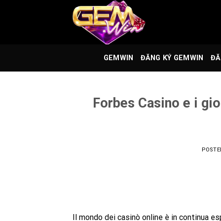
Skip
to
content
GEMWIN
ĐĂNG KÝ GEMWIN
ĐĂ
Forbes Casino e i gioc
POST
Il mondo dei casinò online è in continua e