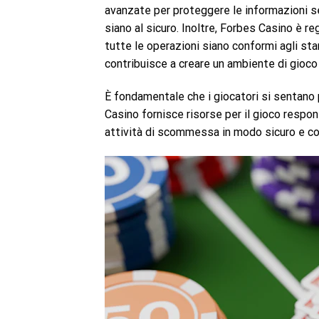
avanzate per proteggere le informazioni sen
siano al sicuro. Inoltre, Forbes Casino è r
tutte le operazioni siano conformi agli st
contribuisce a creare un ambiente di gioco 
È fondamentale che i giocatori si sentano 
Casino fornisce risorse per il gioco respons
attività di scommessa in modo sicuro e c