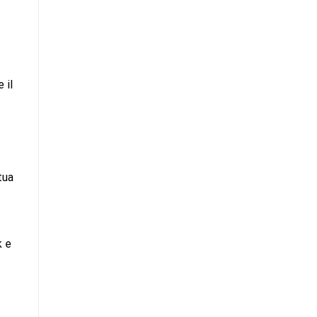
 il
tua
k e