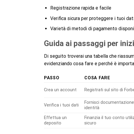
Registrazione rapida e facile
Verifica sicura per proteggere i tuoi dat
Varietà di metodi di pagamento disponib
Guida ai passaggi per iniz
Di seguito troverai una tabella che riassu
evidenziando cosa fare e perché è importa
PASSO
COSA FARE
Crea un account
Registrati sul sito di For
Fornisci documentazione
Verifica i tuoi dati
identità
Effettua un
Finanzia il tuo conto ut
deposito
sicuro