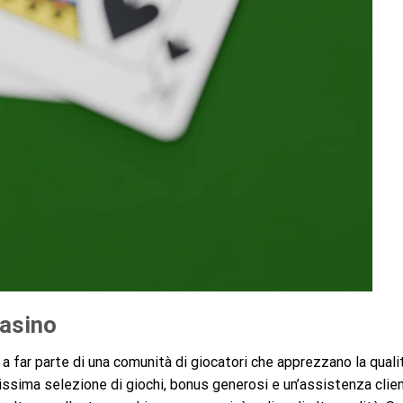
Casino
a far parte di una comunità di giocatori che apprezzano la quali
stissima selezione di giochi, bonus generosi e un’assistenza clien