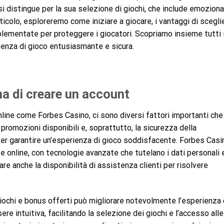
i distingue per la sua selezione di giochi, che include emoziona
rticolo, esploreremo come iniziare a giocare, i vantaggi di scegli
lementate per proteggere i giocatori. Scopriamo insieme tutti 
ienza di gioco entusiasmante e sicura.
ma di creare un account
nline come Forbes Casino, ci sono diversi fattori importanti che
e promozioni disponibili e, soprattutto, la sicurezza della
r garantire un’esperienza di gioco soddisfacente. Forbes Casi
online, con tecnologie avanzate che tutelano i dati personali e
care anche la disponibilità di assistenza clienti per risolvere
 giochi e bonus offerti può migliorare notevolmente l’esperienza 
re intuitiva, facilitando la selezione dei giochi e l’accesso alle