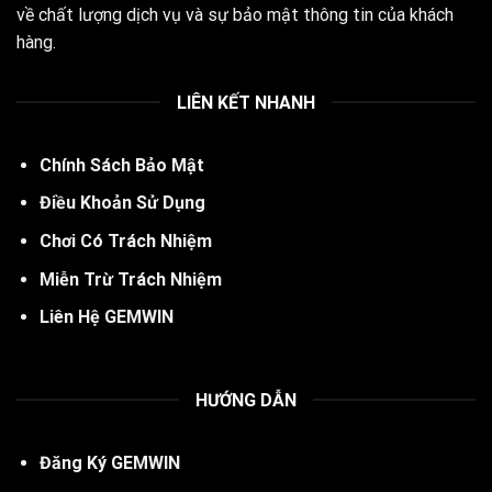
về chất lượng dịch vụ và sự bảo mật thông tin của khách
hàng.
LIÊN KẾT NHANH
Chính Sách Bảo Mật
Điều Khoản Sử Dụng
Chơi Có Trách Nhiệm
Miễn Trừ Trách Nhiệm
Liên Hệ GEMWIN
HƯỚNG DẪN
Đăng Ký GEMWIN