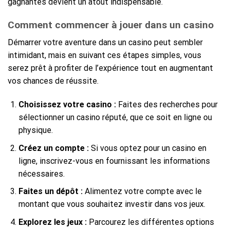
gagnantes devient un atout indispensable.
Comment commencer à jouer dans un casino
Démarrer votre aventure dans un casino peut sembler
intimidant, mais en suivant ces étapes simples, vous
serez prêt à profiter de l’expérience tout en augmentant
vos chances de réussite.
Choisissez votre casino :
Faites des recherches pour
sélectionner un casino réputé, que ce soit en ligne ou
physique.
Créez un compte :
Si vous optez pour un casino en
ligne, inscrivez-vous en fournissant les informations
nécessaires.
Faites un dépôt :
Alimentez votre compte avec le
montant que vous souhaitez investir dans vos jeux.
Explorez les jeux :
Parcourez les différentes options