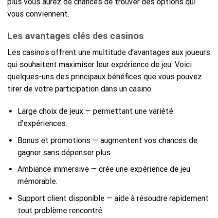
plus vous aurez de chances de trouver des options qui
vous conviennent.
Les avantages clés des casinos
Les casinos offrent une multitude d’avantages aux joueurs
qui souhaitent maximiser leur expérience de jeu. Voici
quelques-uns des principaux bénéfices que vous pouvez
tirer de votre participation dans un casino.
Large choix de jeux — permettant une variété
d’expériences.
Bonus et promotions — augmentent vos chances de
gagner sans dépenser plus.
Ambiance immersive — crée une expérience de jeu
mémorable.
Support client disponible — aide à résoudre rapidement
tout problème rencontré.