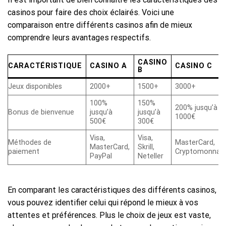
casinos pour faire des choix éclairés. Voici une
comparaison entre différents casinos afin de mieux
comprendre leurs avantages respectifs.
CASINO
CARACTÉRISTIQUE
CASINO A
CASINO C
B
Jeux disponibles
2000+
1500+
3000+
100%
150%
200% jusqu’à
Bonus de bienvenue
jusqu’à
jusqu’à
1000€
500€
300€
Visa,
Visa,
Méthodes de
MasterCard,
MasterCard,
Skrill,
paiement
Cryptomonnaie
PayPal
Neteller
En comparant les caractéristiques des différents casinos,
vous pouvez identifier celui qui répond le mieux à vos
attentes et préférences. Plus le choix de jeux est vaste,