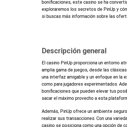
bonificaciones, este casino se ha convertid
exploraremos los secretos de PinUp y cóm
si buscas más información sobre las ofer
Descripción general
El casino PinUp proporciona un entorno at
amplia gama de juegos, desde las clásica
una interfaz amigable y un enfoque en la ex
como para jugadores experimentados. Adem
bonificaciones que pueden elevar tus posib
sacar el máximo provecho a esta plataform
Además, PinUp ofrece un ambiente seguro y
realizar sus transacciones. Con una varied
casino se posiciona como una opción de con