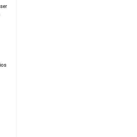
 ser
a
ios