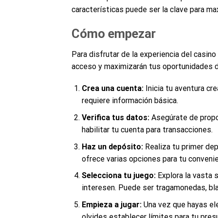
características puede ser la clave para ma
Cómo empezar
Para disfrutar de la experiencia del casino
acceso y maximizarán tus oportunidades d
Crea una cuenta:
Inicia tu aventura cr
requiere información básica.
Verifica tus datos:
Asegúrate de propor
habilitar tu cuenta para transacciones.
Haz un depósito:
Realiza tu primer de
ofrece varias opciones para tu convenie
Selecciona tu juego:
Explora la vasta 
interesen. Puede ser tragamonedas, blac
Empieza a jugar:
Una vez que hayas eleg
olvides establecer límites para tu pre