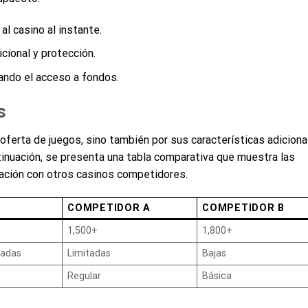
al casino al instante.
cional y protección.
tando el acceso a fondos.
s
oferta de juegos, sino también por sus características adiciona
tinuación, se presenta una tabla comparativa que muestra las
elación con otros casinos competidores.
COMPETIDOR A
COMPETIDOR B
1,500+
1,800+
iadas
Limitadas
Bajas
Regular
Básica