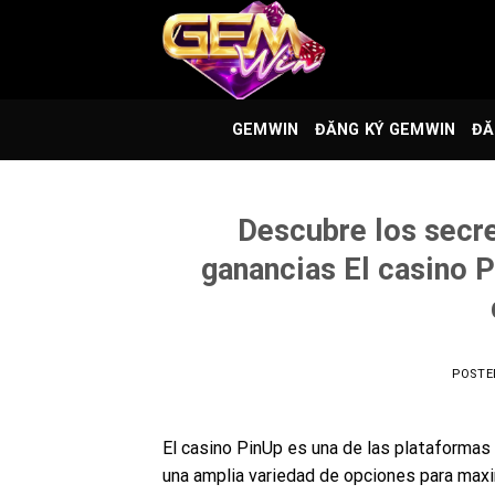
Skip
to
content
GEMWIN
ĐĂNG KÝ GEMWIN
ĐĂ
Descubre los secr
ganancias El casino 
POST
El casino PinUp es una de las plataformas
una amplia variedad de opciones para maxim