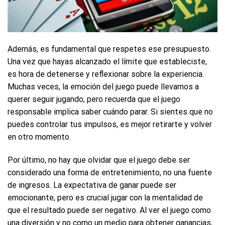
Además, es fundamental que respetes ese presupuesto.
Una vez que hayas alcanzado el límite que estableciste,
es hora de detenerse y reflexionar sobre la experiencia.
Muchas veces, la emoción del juego puede llevarnos a
querer seguir jugando, pero recuerda que el juego
responsable implica saber cuándo parar. Si sientes que no
puedes controlar tus impulsos, es mejor retirarte y volver
en otro momento.
Por último, no hay que olvidar que el juego debe ser
considerado una forma de entretenimiento, no una fuente
de ingresos. La expectativa de ganar puede ser
emocionante, pero es crucial jugar con la mentalidad de
que el resultado puede ser negativo. Al ver el juego como
una diversión y no como un medio para obtener ganancias,