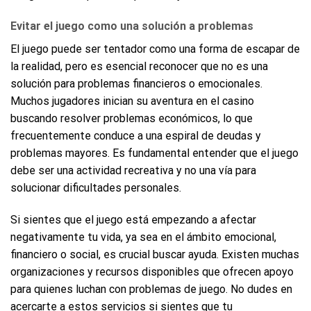
Evitar el juego como una solución a problemas
El juego puede ser tentador como una forma de escapar de
la realidad, pero es esencial reconocer que no es una
solución para problemas financieros o emocionales.
Muchos jugadores inician su aventura en el casino
buscando resolver problemas económicos, lo que
frecuentemente conduce a una espiral de deudas y
problemas mayores. Es fundamental entender que el juego
debe ser una actividad recreativa y no una vía para
solucionar dificultades personales.
Si sientes que el juego está empezando a afectar
negativamente tu vida, ya sea en el ámbito emocional,
financiero o social, es crucial buscar ayuda. Existen muchas
organizaciones y recursos disponibles que ofrecen apoyo
para quienes luchan con problemas de juego. No dudes en
acercarte a estos servicios si sientes que tu