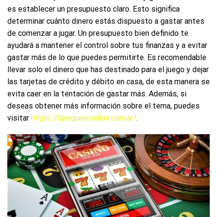
es establecer un presupuesto claro. Esto significa
determinar cuánto dinero estás dispuesto a gastar antes
de comenzar a jugar. Un presupuesto bien definido te
ayudará a mantener el control sobre tus finanzas y a evitar
gastar más de lo que puedes permitirte. Es recomendable
llevar solo el dinero que has destinado para el juego y dejar
las tarjetas de crédito y débito en casa, de esta manera se
evita caer en la tentación de gastar más. Además, si
deseas obtener más información sobre el tema, puedes
visitar
https://cpequenosalon.com.ar/
.