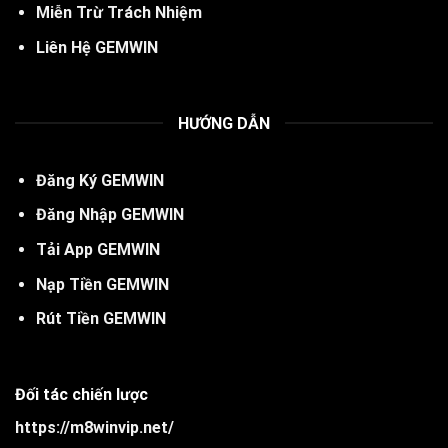
Miễn Trừ Trách Nhiệm
Liên Hệ GEMWIN
HƯỚNG DẪN
Đăng Ký GEMWIN
Đăng Nhập GEMWIN
Tải App GEMWIN
Nạp Tiền GEMWIN
Rút Tiền GEMWIN
Đối tác chiến lược
https://m8winvip.net/