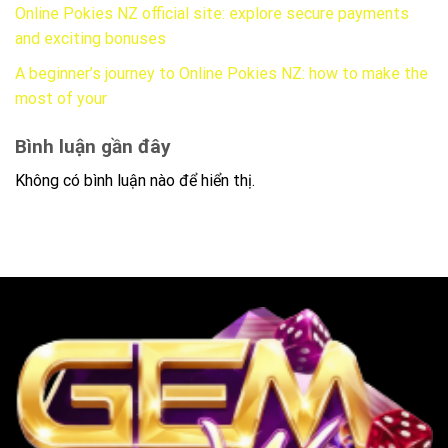
Online Pokies NZ official site: explore secure payments
and exciting bonuses
A beginner’s journey to Online Pokies NZ: how to make the
most of your
Bình luận gần đây
Không có bình luận nào để hiển thị.