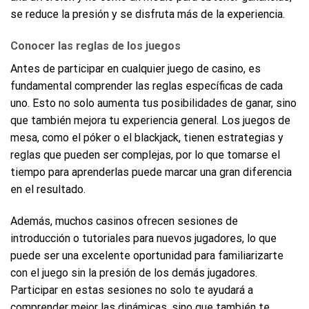
se reduce la presión y se disfruta más de la experiencia.
Conocer las reglas de los juegos
Antes de participar en cualquier juego de casino, es
fundamental comprender las reglas específicas de cada
uno. Esto no solo aumenta tus posibilidades de ganar, sino
que también mejora tu experiencia general. Los juegos de
mesa, como el póker o el blackjack, tienen estrategias y
reglas que pueden ser complejas, por lo que tomarse el
tiempo para aprenderlas puede marcar una gran diferencia
en el resultado.
Además, muchos casinos ofrecen sesiones de
introducción o tutoriales para nuevos jugadores, lo que
puede ser una excelente oportunidad para familiarizarte
con el juego sin la presión de los demás jugadores.
Participar en estas sesiones no solo te ayudará a
comprender mejor las dinámicas, sino que también te