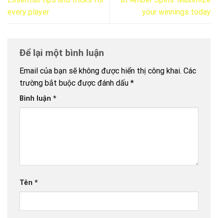
every player
your winnings today
Để lại một bình luận
Email của bạn sẽ không được hiển thị công khai.
Các
trường bắt buộc được đánh dấu
*
Bình luận
*
Tên
*