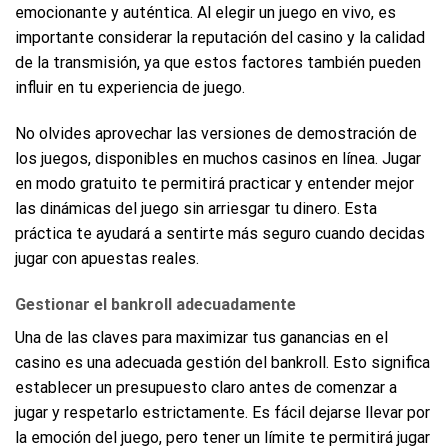
emocionante y auténtica. Al elegir un juego en vivo, es
importante considerar la reputación del casino y la calidad
de la transmisión, ya que estos factores también pueden
influir en tu experiencia de juego.
No olvides aprovechar las versiones de demostración de
los juegos, disponibles en muchos casinos en línea. Jugar
en modo gratuito te permitirá practicar y entender mejor
las dinámicas del juego sin arriesgar tu dinero. Esta
práctica te ayudará a sentirte más seguro cuando decidas
jugar con apuestas reales.
Gestionar el bankroll adecuadamente
Una de las claves para maximizar tus ganancias en el
casino es una adecuada gestión del bankroll. Esto significa
establecer un presupuesto claro antes de comenzar a
jugar y respetarlo estrictamente. Es fácil dejarse llevar por
la emoción del juego, pero tener un límite te permitirá jugar