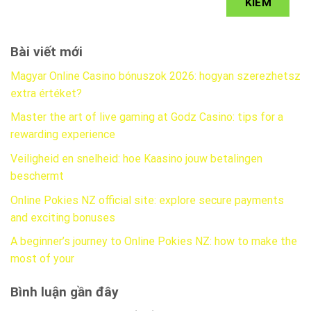
KIẾM
Bài viết mới
Magyar Online Casino bónuszok 2026: hogyan szerezhetsz
extra értéket?
Master the art of live gaming at Godz Casino: tips for a
rewarding experience
Veiligheid en snelheid: hoe Kaasino jouw betalingen
beschermt
Online Pokies NZ official site: explore secure payments
and exciting bonuses
A beginner’s journey to Online Pokies NZ: how to make the
most of your
Bình luận gần đây