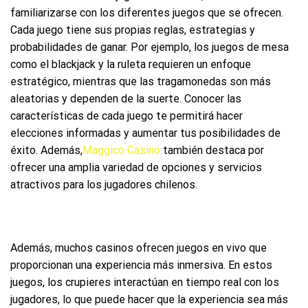
familiarizarse con los diferentes juegos que se ofrecen.
Cada juego tiene sus propias reglas, estrategias y
probabilidades de ganar. Por ejemplo, los juegos de mesa
como el blackjack y la ruleta requieren un enfoque
estratégico, mientras que las tragamonedas son más
aleatorias y dependen de la suerte. Conocer las
características de cada juego te permitirá hacer
elecciones informadas y aumentar tus posibilidades de
éxito. Además,
Maggico Casino
también destaca por
ofrecer una amplia variedad de opciones y servicios
atractivos para los jugadores chilenos.
Además, muchos casinos ofrecen juegos en vivo que
proporcionan una experiencia más inmersiva. En estos
juegos, los crupieres interactúan en tiempo real con los
jugadores, lo que puede hacer que la experiencia sea más