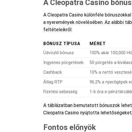
A Cleopatra Casino bónus
A Cleopatra Casino különféle bónuszokkal
a nyeremények növelésében. Az alábbi tábl
feltételeikről:
BÓNUSZ TÍPUSA
MÉRET
Üdvözlő bónusz
100% akár 100,000 H
Ingyenes pörgetések
50 pörgetés a kiválas
Cashback
10% a nettó vesztesé
Átlag RTP
96.2% a nyerőgépek e
Fizetési sebesség
1-6 óra e-pénztárcákk
A táblázatban bemutatott bónuszok lehető
Cleopatra Casino nyújtotta lehetőségeket,
Fontos előnyök