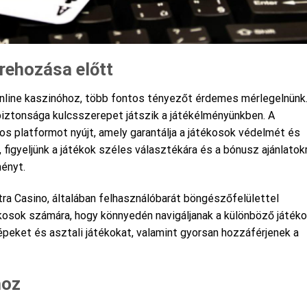
trehozása előtt
online kaszinóhoz, több fontos tényezőt érdemes mérlegelnünk
biztonsága kulcsszerepet játszik a játékélményünkben. A
s platformot nyújt, amely garantálja a játékosok védelmét és
figyeljünk a játékok széles választékára és a bónusz ajánlatokr
ményt.
tra Casino, általában felhasználóbarát böngészőfelülettel
ékosok számára, hogy könnyedén navigáljanak a különböző játék
épeket és asztali játékokat, valamint gyorsan hozzáférjenek a
hoz