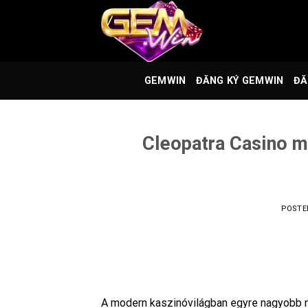
Skip
to
content
GEMWIN
ĐĂNG KÝ GEMWIN
ĐĂ
Cleopatra Casino mo
POST
A modern kaszinóvilágban egyre nagyobb 