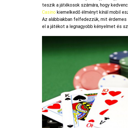
teszik a játékosok számára, hogy kedvenc 
Casino
kiemelkedő élményt kínál mobil esz
Az alábbiakban felfedezzük, mit érdemes f
el a játékot a legnagyobb kényelmet és sz