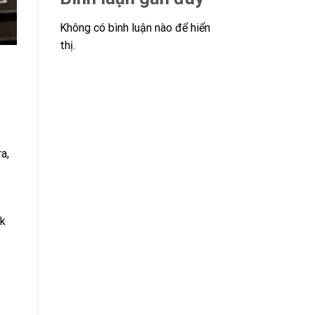
Không có bình luận nào để hiển
thị.
.
a,
ok