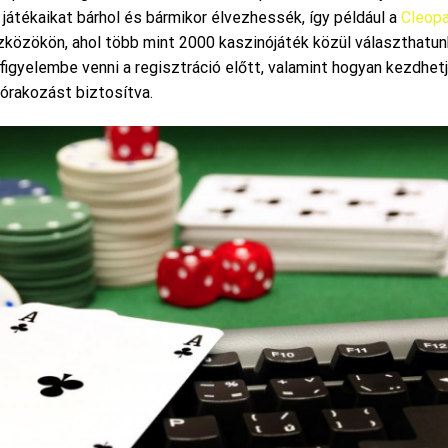
játékaikat bárhol és bármikor élvezhessék, így például a
Cleopa
közökön, ahol több mint 2000 kaszinójáték közül választhatun
igyelembe venni a regisztráció előtt, valamint hogyan kezdhet
órakozást biztosítva.