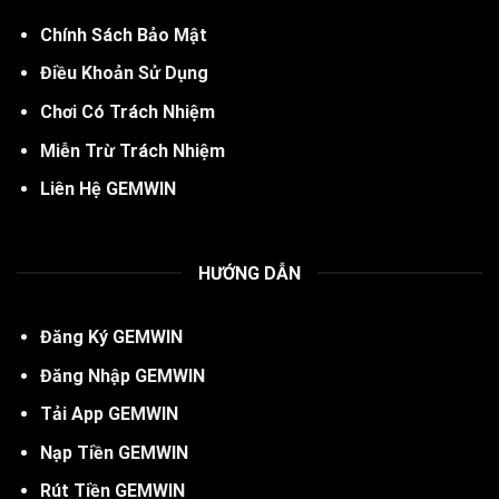
Chính Sách Bảo Mật
Điều Khoản Sử Dụng
Chơi Có Trách Nhiệm
Miễn Trừ Trách Nhiệm
Liên Hệ GEMWIN
HƯỚNG DẪN
Đăng Ký GEMWIN
Đăng Nhập GEMWIN
Tải App GEMWIN
Nạp Tiền GEMWIN
Rút Tiền GEMWIN