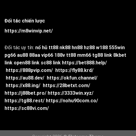
Đối tác chiến lược
https://m8winvip.net/
Đối tác uy tín:
nổ hũ
tt88
nk88
hn88
hz88
w188
555win
pg66
au88
88aa
vip66
188v
tt88
mm66
tg88 link
8kbet
link
open88 link
sc88 link
https://bet888.help/
https://888pvip.com/
https://fly88.krd/
https://au88.dev/
https://okfun.channel/
https://x88.ing/
https://28betxt.com/
https://j88bet.pro/
https://3333win.xyz/
https://tg88.rest/
https://nohu90com.co/
https://sc88vi.com/