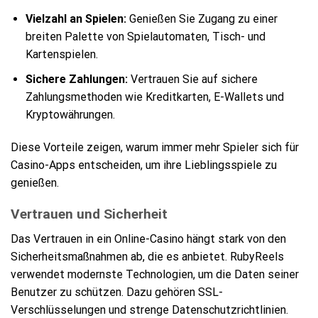
Vielzahl an Spielen:
Genießen Sie Zugang zu einer
breiten Palette von Spielautomaten, Tisch- und
Kartenspielen.
Sichere Zahlungen:
Vertrauen Sie auf sichere
Zahlungsmethoden wie Kreditkarten, E-Wallets und
Kryptowährungen.
Diese Vorteile zeigen, warum immer mehr Spieler sich für
Casino-Apps entscheiden, um ihre Lieblingsspiele zu
genießen.
Vertrauen und Sicherheit
Das Vertrauen in ein Online-Casino hängt stark von den
Sicherheitsmaßnahmen ab, die es anbietet. RubyReels
verwendet modernste Technologien, um die Daten seiner
Benutzer zu schützen. Dazu gehören SSL-
Verschlüsselungen und strenge Datenschutzrichtlinien.