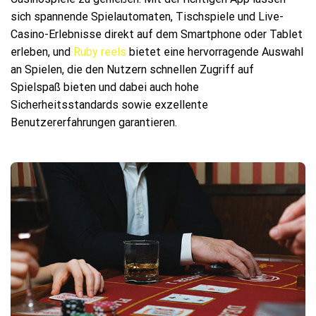
sich spannende Spielautomaten, Tischspiele und Live-
Casino-Erlebnisse direkt auf dem Smartphone oder Tablet
erleben, und
Ruby reels
bietet eine hervorragende Auswahl
an Spielen, die den Nutzern schnellen Zugriff auf
Spielspaß bieten und dabei auch hohe
Sicherheitsstandards sowie exzellente
Benutzererfahrungen garantieren.