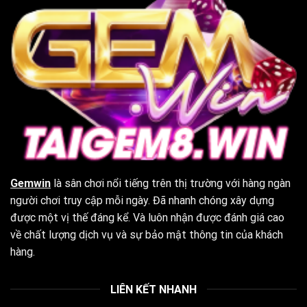
Gemwin
là sân chơi nổi tiếng trên thị trường với hàng ngàn
người chơi truy cập mỗi ngày. Đã nhanh chóng xây dựng
được một vị thế đáng kể. Và luôn nhận được đánh giá cao
về chất lượng dịch vụ và sự bảo mật thông tin của khách
hàng.
LIÊN KẾT NHANH